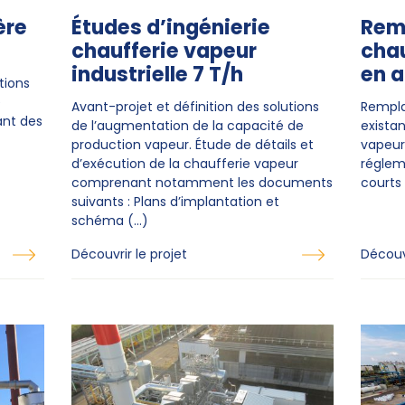
ère
Études d’ingénierie
Rem
chaufferie vapeur
chau
industrielle 7 T/h
en a
tions
e
Avant-projet et définition des solutions
Rempla
ant des
de l’augmentation de la capacité de
exista
production vapeur. Étude de détails et
vapeur
d’exécution de la chaufferie vapeur
régleme
comprenant notamment les documents
courts 
suivants : Plans d’implantation et
schéma (…)
Découvrir le projet
Découvr