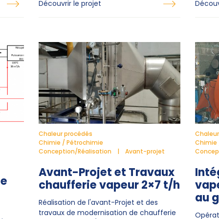
Découvrir le projet
Découvr
Chaleur procédés
Chaleur
Chimie / Pétrochimie
Chimie 
Conception/Réalisation
Avant-projet
Concept
Avant-Projet et Travaux
Inté
te
chaufferie vapeur 2×7 t/h
vape
au g
Réalisation de l'avant-Projet et des
travaux de modernisation de chaufferie
Opérat