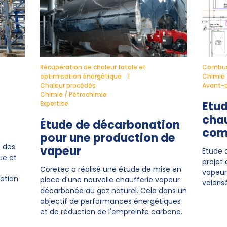
Récupération de chaleur fatale et
Combust
optimisation énergétique
Chimie 
Chaleur procédés
Avant-p
Chimie / Pétrochimie
Etud
Expertise
chau
Étude de décarbonation
com
pour une production de
 des
vapeur
Etude 
ue et
projet
Coretec a réalisé une étude de mise en
vapeur
ation
place d'une nouvelle chaufferie vapeur
valoris
décarbonée au gaz naturel. Cela dans un
objectif de performances énergétiques
et de réduction de l'empreinte carbone.