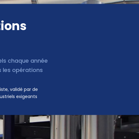
tions
els chaque année
s les opérations
iste, validé par de
striels exigeants