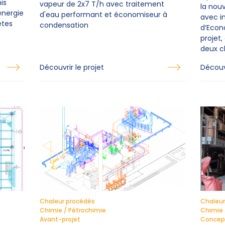
is
vapeur de 2x7 T/h avec traitement
la nou
énergie
d'eau performant et économiseur à
avec in
ètes
condensation
d’Econ
projet
deux c
Découvrir le projet
Découvr
Chaleur procédés
Chaleur
Chimie / Pétrochimie
Chimie 
Avant-projet
Concept