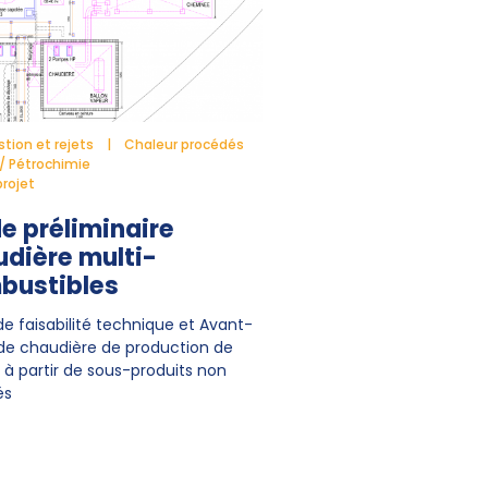
ion et rejets
Chaleur procédés
/ Pétrochimie
rojet
e préliminaire
dière multi-
bustibles
de faisabilité technique et Avant-
 de chaudière de production de
 à partir de sous-produits non
és