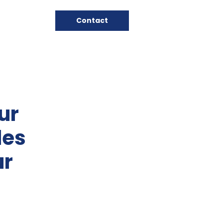
Contact
ur
des
ur