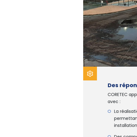
Des répon
CORETEC appor
avec :
La réalisa
permettant
installatio
Des compét