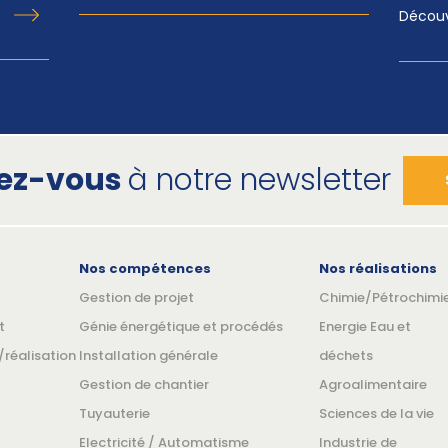
Découvr
vez-vous
à notre newsletter
Nos compétences
Nos réalisations
Gestion de projet
Chimie/Pétrochimi
t
Génie énergétique et procédés
Energie Eau et
réalisation
Installation générale
déchets
Gestion de chantier
Agroalimentaire
Tuyauterie
Sciences de la vie
Electricité / Automatisme
Industrie de