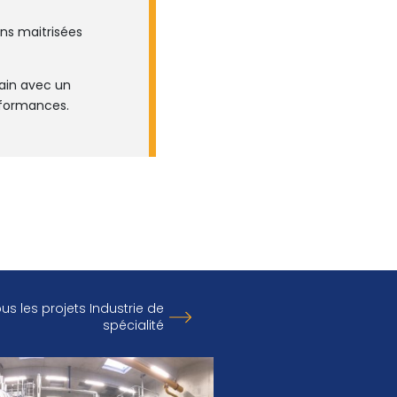
ns maitrisées
ain avec un
rformances.
us les projets Industrie de
spécialité