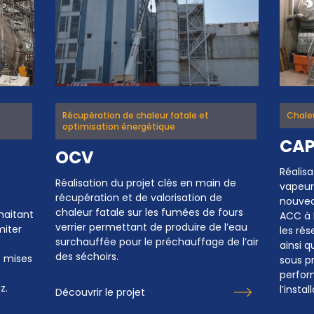
Récupération de chaleur fatale et
Chale
optimisation énergétique
CAP
OCV
Réalisa
Réalisation du projet clés en main de
vapeur 
récupération et de valorisation de
nouvea
chaleur fatale sur les fumées de fours
haitant
ACC à
verrier permettant de produire de l’eau
miter
les ré
surchauffée pour le préchauffage de l’air
ainsi 
des séchoirs.
s mises
sous p
perfor
z.
l’instal
Découvrir le projet