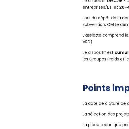
Le dispositif DECARB F
entreprises/ETI et
20-
Lors du dépôt de la d
subvention. Cette déma
L’assiette comprend les
VRD)
Le dispositif est
cumula
les Groupes Froids et l
Points im
La date de clôture de 
La sélection des projet
La pièce technique pri