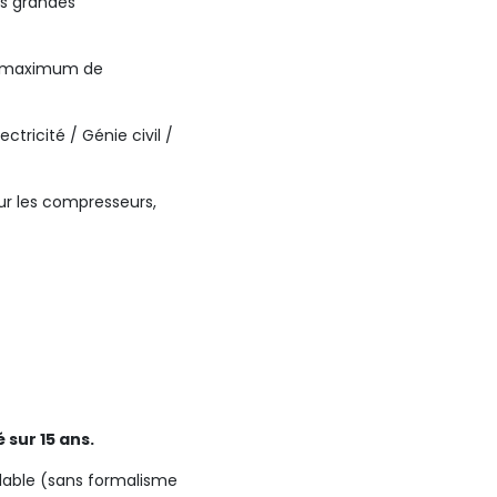
es grandes
ux maximum de
ctricité / Génie civil /
ur les compresseurs,
sur 15 ans.
alable (sans formalisme