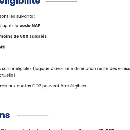
éligibilité
 sont les suivants :
 d’après le
code NAF
moins de 500 salariés
3M€
s sont inéligibles (logique d’avoir une diminution nette des émi
ctuelle).
oumis aux quotas CO2 peuvent être éligibles.
ons