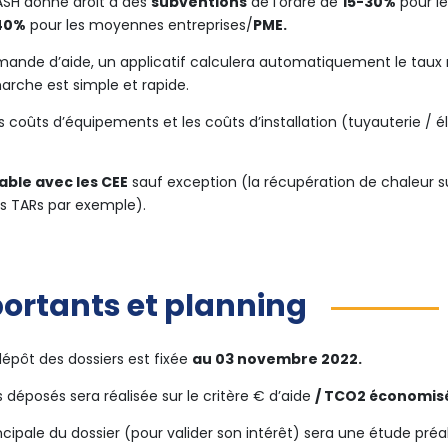
LASH donne droit à des
subventions
de l’ordre de
15-30%
pour l
40%
pour les moyennes entreprises/
PME.
emande d’aide, un applicatif calculera automatiquement le ta
rche est simple et rapide.
 coûts d’équipements et les coûts d’installation (tuyauterie / éle
ble avec les CEE
sauf exception (la récupération de chaleur s
es TARs par exemple).
portants et planning
dépôt des dossiers est fixée
au 03 novembre 2022.
s déposés sera réalisée sur le critère € d’aide
/ TCO2 économisé 
ncipale du dossier (pour valider son intérêt) sera une étude pré