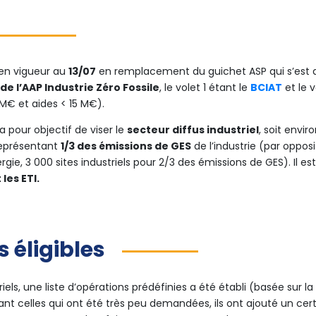
 en vigueur au
13/07
en remplacement du guichet ASP qui s’est a
de l’AAP Industrie Zéro Fossile
, le volet 1 étant le
BCIAT
et le 
M€ et aides < 15 M€).
 pour objectif de viser le
secteur diffus industriel
, soit envir
 représentant
1/3 des émissions de GES
de l’industrie (par opposi
ie, 3 000 sites industriels pour 2/3 des émissions de GES). Il e
 les ETI.
 éligibles
iels, une liste d’opérations prédéfinies a été établi (basée sur la 
ant celles qui ont été très peu demandées, ils ont ajouté un ce