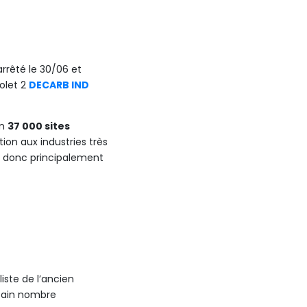
rrêté le 30/06 et
volet 2
DECARB IND
on
37 000 sites
tion aux industries très
st donc principalement
liste de l’ancien
rtain nombre