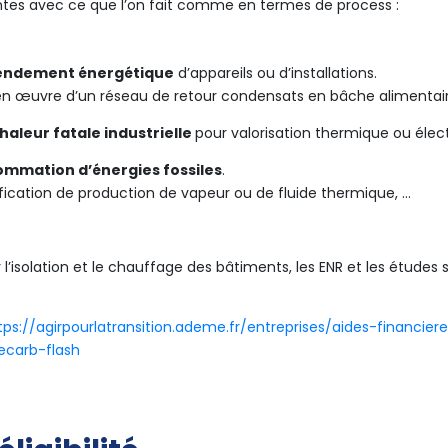
ntes avec ce que l’on fait comme en termes de process :
rendement énergétique
d’appareils ou d’installations.
en œuvre d’un réseau de retour condensats en bâche alimentair
haleur fatale industrielle
pour valorisation thermique ou élect
mmation d’énergies fossiles
.
ification de production de vapeur ou de fluide thermique, …
 l’isolation et le chauffage des bâtiments, les ENR et les étude
tps://agirpourlatransition.ademe.fr/entreprises/aides-financier
ecarb-flash