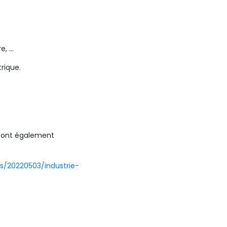
e, …
rique.
s sont également
es/20220503/industrie-