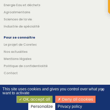
Energie Eau et déchets
Agroalimentaire
Sciences de la vie
Industrie de spécialité
Pour se connaitre
Le projet de Coretec
Nos actualites
Mentions légales
Politique de confidentialité
Contact
This site uses cookies and gives you control over what you
X
want to activate
Suivez-nous
Linkedin
YouTube
OK, accept all
Deny all cookies
©Coretec 2026
Personalize
Privacy policy