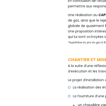
En conclusion de l’étu
permettre aux responsa
Une réalisation au
CAP
de gaz, ainsi que le re
globale de quasiment
Une proposition intéres
qui lui sont octroyées
*Hypothèse du prix du gaz à
CHANTIER ET MIS
A la suite d’une réflex
d’exécution et les tra
Le projet d’installatio
La réalisation des é
La fourniture d’une
un chaudière va