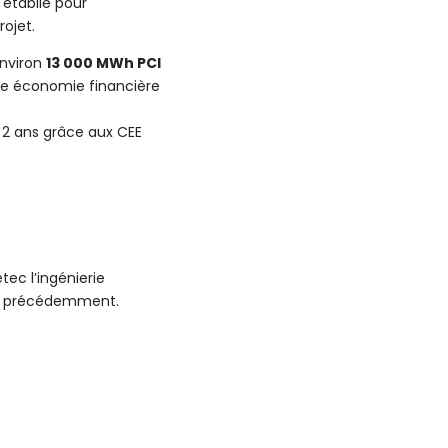
 établie pour
ojet.
environ
13 000 MWh PCI
e économie financière
à 2 ans grâce aux CEE
tec l’ingénierie
nie précédemment.