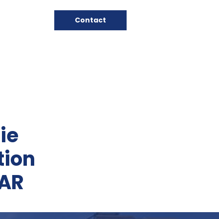
Contact
ie
tion
TAR