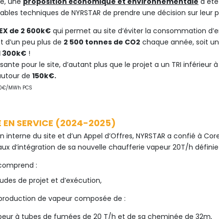
de, une
proposition économique et environnementale
a été
bles techniques de NYRSTAR de prendre une décision sur leur pr
EX de 2 600k€
qui permet au site d’éviter la consommation d’
jet d’un peu plus de
2 500 tonnes de CO2
chaque année, soit un
1 300k€
!
sante pour le site, d’autant plus que le projet a un TRI inférieur 
 autour de
150k€.
 80€/MWh PCS
E EN SERVICE (2024-2025)
ion interne du site et d’un Appel d’Offres, NYRSTAR a confié à Core
vaux d’intégration de sa nouvelle chaufferie vapeur 20T/h défi
n comprend :
tudes de projet et d’exécution,
 production de vapeur composée de :
peur à tubes de fumées de 20 T/h et de sa cheminée de 32m,