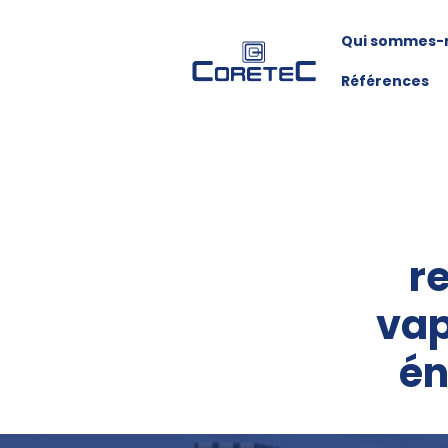
Qui sommes-
Références
r
vap
én