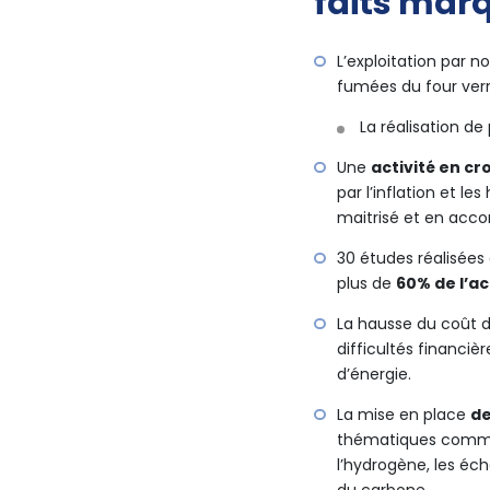
faits mar
L’exploitation par n
fumées du four verr
La réalisation de
Une
activité en cr
par l’inflation et l
maitrisé et en acco
30 études réalisées 
plus de
60% de l’ac
La hausse du coût de
difficultés financiè
d’énergie.
La mise en place
de
thématiques comme l
l’hydrogène, les éch