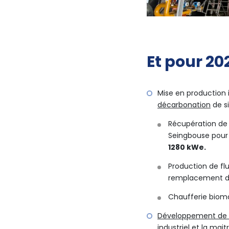
Et pour 20
Mise en production 
décarbonation
de si
Récupération de
Seingbouse pour 
1280 kWe.
Production de fl
remplacement de
Chaufferie biom
Développement de l
industriel et la mait