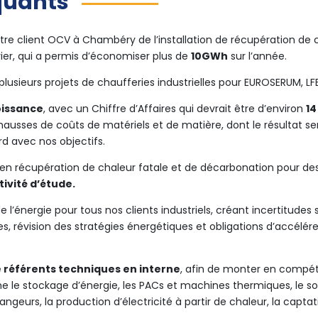
quants
otre client OCV à Chambéry de l’installation de récupération de c
ier, qui a permis d’économiser plus de
10GWh
sur l’année.
 plusieurs projets de chaufferies industrielles pour EUROSERUM, L
oissance
, avec un Chiffre d’Affaires qui devrait être d’environ
1
es hausses de coûts de matériels et de matière, dont le résultat 
rd avec nos objectifs.
en récupération de chaleur fatale et de décarbonation pour des si
tivité d’étude.
 l’énergie pour tous nos clients industriels, créant incertitudes s
res, révision des stratégies énergétiques et obligations d’accélé
 référents techniques en interne
, afin de monter en compé
e stockage d’énergie, les PACs et machines thermiques, le sol
angeurs, la production d’électricité à partir de chaleur, la capta