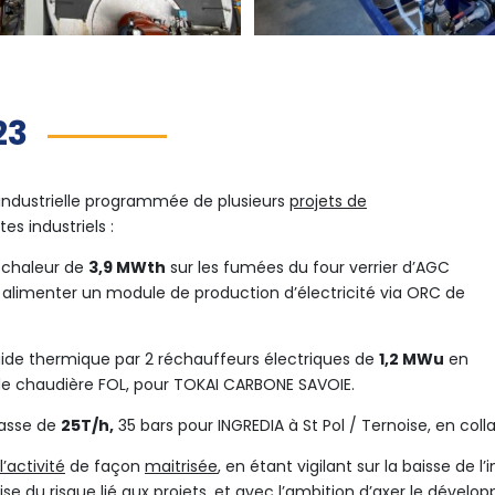
23
industrielle programmée de plusieurs
projets de
tes industriels :
 chaleur de
3,9 MWth
sur les fumées du four verrier d’AGC
alimenter un module de production d’électricité via ORC de
uide thermique par 2 réchauffeurs électriques de
1,2 MWu
en
 chaudière FOL, pour TOKAI CARBONE SAVOIE.
asse de
25T/h,
35 bars pour INGREDIA à St Pol / Ternoise, en col
’activité
de façon
maitrisée
, en étant vigilant sur la baisse de l
rise du risque lié aux projets, et avec l’ambition d’axer le dévelo