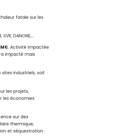
haleur fatale sur les
FB, SVR, DANONE,…
4 M€
. Activité impactée
sera impacté mais
tes industriels, soit
ur les projets,
rer les économies
tence sur des
aire thermique,
tion et séquestration