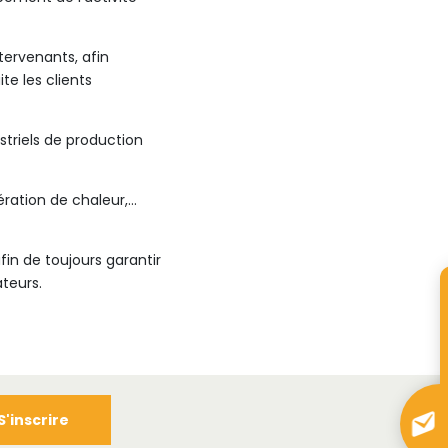
ntervenants, afin
e les clients
triels de production
ération de chaleur,…
in de toujours garantir
ateurs.
S'inscrire