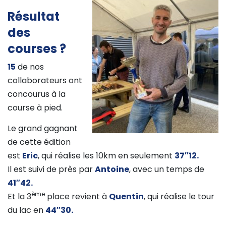
Résultat
des
courses ?
15
de nos
collaborateurs ont
concourus à la
course à pied.
Le grand gagnant
de cette édition
est
Eric
, qui réalise les 10km en seulement
37″12.
Il est suivi de près par
Antoine
, avec un temps de
41″42.
ème
Et la 3
place revient à
Quentin
, qui réalise le tour
du lac en
44″30.