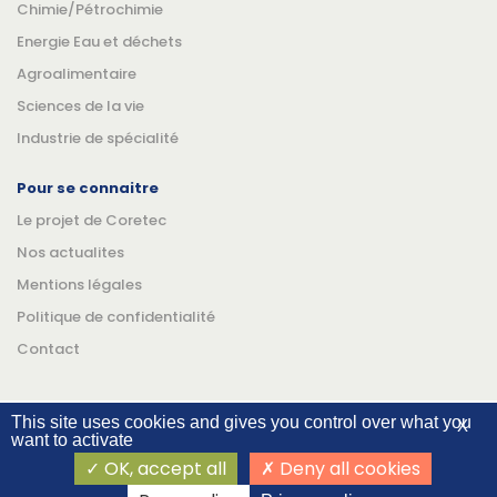
Chimie/Pétrochimie
Energie Eau et déchets
Agroalimentaire
Sciences de la vie
Industrie de spécialité
Pour se connaitre
Le projet de Coretec
Nos actualites
Mentions légales
Politique de confidentialité
Contact
This site uses cookies and gives you control over what you
X
want to activate
Suivez-nous
Linkedin
YouTube
OK, accept all
Deny all cookies
©Coretec 2026