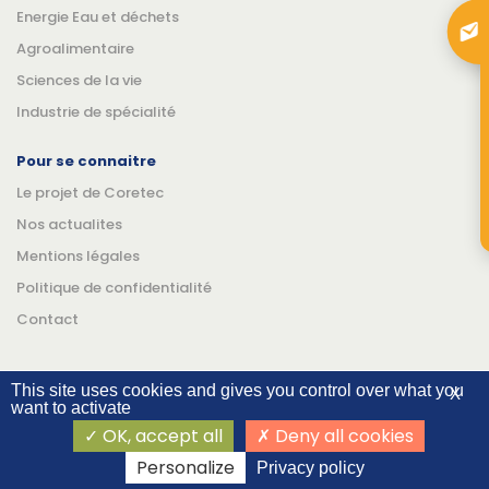
Energie Eau et déchets
Agroalimentaire
Sciences de la vie
Industrie de spécialité
Pour se connaitre
Le projet de Coretec
Nos actualites
Mentions légales
Politique de confidentialité
Contact
This site uses cookies and gives you control over what you
X
want to activate
Suivez-nous
Linkedin
YouTube
OK, accept all
Deny all cookies
©Coretec 2026
Personalize
Privacy policy