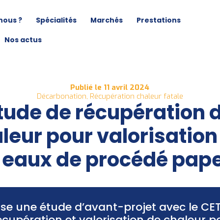
nous ?
Spécialités
Marchés
Prestations
Nos actus
Publié le 11 avril 2024
Décarbonation, Récupération chaleur fatale
tude de récupération 
leur pour valorisation
 eaux de procédé pape
e une étude d’avant-projet avec le CETI
écupération et valorisation de chaleur p