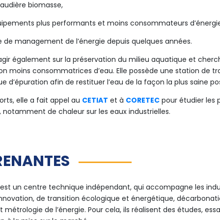
haudière biomasse,
quipements plus performants et moins consommateurs d’énergi
e de management de l’énergie depuis quelques années.
 agir également sur la préservation du milieu aquatique et che
n moins consommatrices d’eau. Elle possède une station de tr
e d’épuration afin de restituer l’eau de la façon la plus saine pos
rts, elle a fait appel au
CETIAT
et à
CORETEC
pour étudier les p
, notamment de chaleur sur les eaux industrielles.
RENANTES
 est un centre technique indépendant, qui accompagne les indus
innovation, de transition écologique et énergétique, décarbonatio
et métrologie de l’énergie. Pour cela, ils réalisent des études, ess