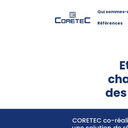
Qui sommes-
Références
E
cha
des
CORETEC co-réalis
une solution de r