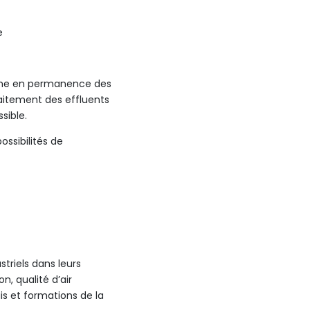
e
rche en permanence des
aitement des effluents
sible.
ossibilités de
triels dans leurs
n, qualité d’air
ais et formations de la