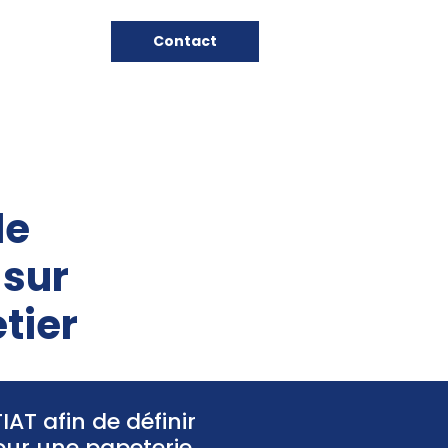
Contact
de
 sur
tier
AT afin de définir
our une papeterie.