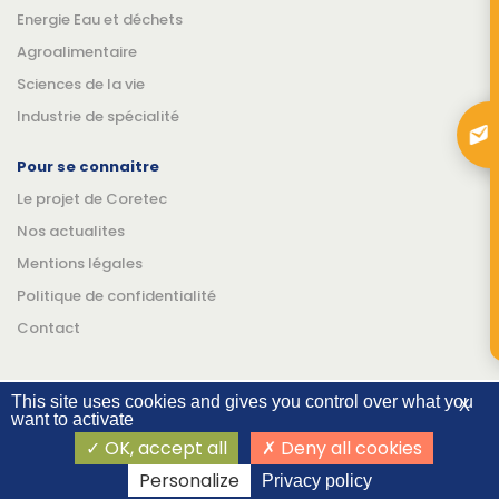
Energie Eau et déchets
Agroalimentaire
Sciences de la vie
Industrie de spécialité
Pour se connaitre
Le projet de Coretec
Nos actualites
Mentions légales
Politique de confidentialité
Contact
This site uses cookies and gives you control over what you
X
want to activate
Suivez-nous
Linkedin
YouTube
OK, accept all
Deny all cookies
©Coretec 2026
Personalize
Privacy policy