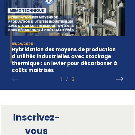
03/24/2026
Hybridation des moyens de production
d’utilités industrielles avec stockage
thermique : un levier pour décarboner à
coûts maitrisés
1
3
/
Inscrivez-
vous