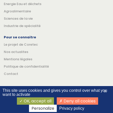
Energie Eau et déchets
Agroalimentaire
Sciences de la vie
Industrie de spécialité
Pour se connaitre
Le projet de Coretec
Nos actualites
Mentions légales
Politique de confidentialité
Contact
This site uses cookies and gives you control over what you
X
want to activate
Suivez-nous
Linkedin
YouTube
OK, accept all
Deny all cookies
©Coretec 2026
Personalize
Privacy policy