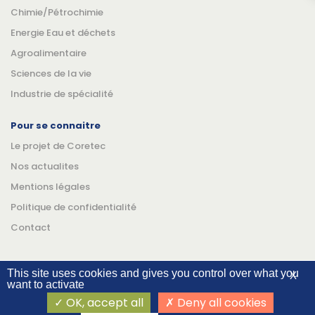
Chimie/Pétrochimie
Energie Eau et déchets
Agroalimentaire
Sciences de la vie
Industrie de spécialité
Pour se connaitre
Le projet de Coretec
Nos actualites
Mentions légales
Politique de confidentialité
Contact
This site uses cookies and gives you control over what you
X
want to activate
Suivez-nous
Linkedin
YouTube
OK, accept all
Deny all cookies
©Coretec 2026