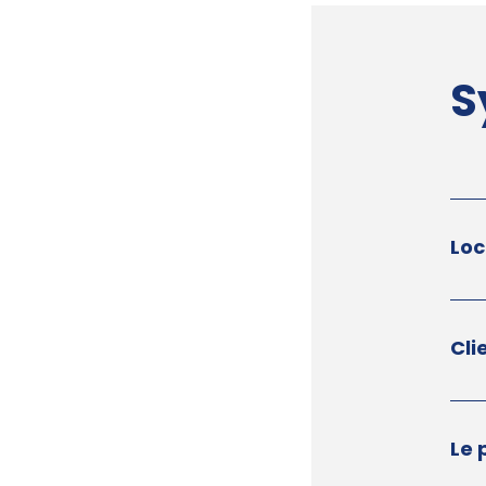
S
Loc
Cli
Le 