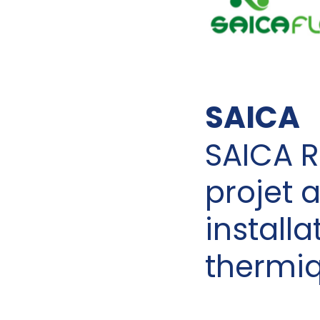
SAICA
SAICA R
projet 
installa
thermi