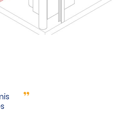
mis
es