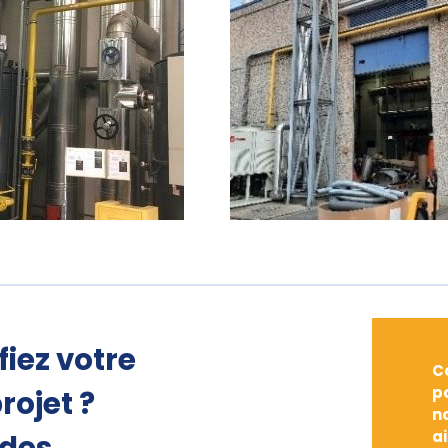
fiez votre
C
p
rojet ?
n
a
 des