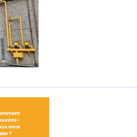
omment
ouvons-
ous vous
ider ?