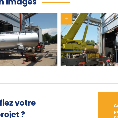
en images
fiez votre
C
p
rojet ?
n