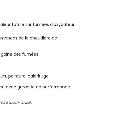
haleur fatale sur fumées d’oxydateur
ormances de la chaudière de
ur gaine des fumées
s, peinture, calorifuge, …
rvice avec garantie de performance.
e (0.241 tCO2/MWhpci).