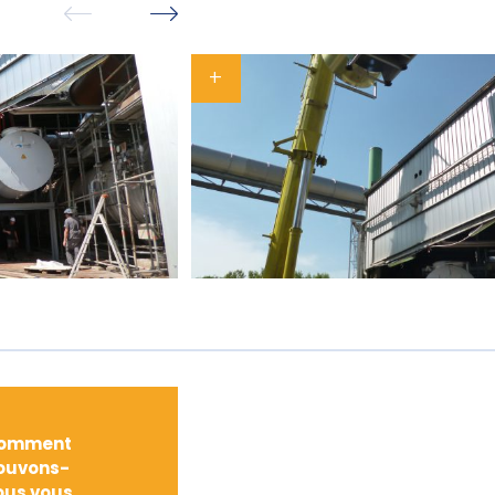
omment
ouvons-
ous vous