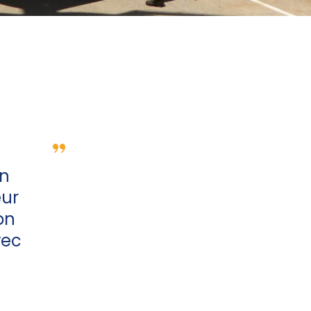
on
eur
on
vec