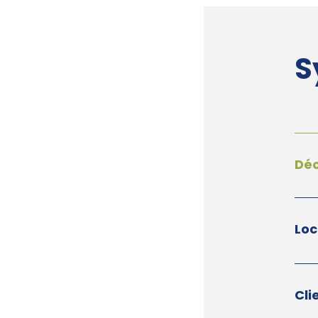
S
Dé
Loc
Cli