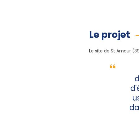
Le projet
Le site de St Amour (3
d
d'
u
da