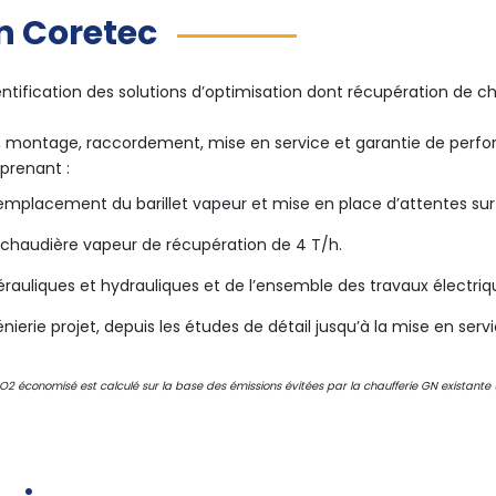
n Coretec
ntification des solutions d’optimisation dont récupération de c
e, montage, raccordement, mise en service et garantie de perf
prenant :
 remplacement du barillet vapeur et mise en place d’attentes s
a chaudière vapeur de récupération de 4 T/h.
auliques et hydrauliques et de l’ensemble des travaux électrique
énierie projet, depuis les études de détail jusqu’à la mise en se
O2 économisé est calculé sur la base des émissions évitées par la chaufferie GN existant