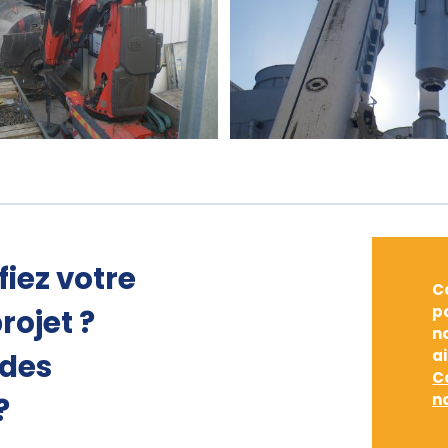
fiez votre
C
p
rojet ?
n
a
 des
C
n
?