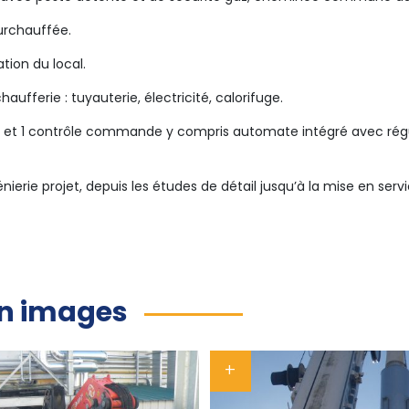
urchauffée.
tion du local.
ufferie : tuyauterie, électricité, calorifuge.
e et 1 contrôle commande y compris automate intégré avec régul
génierie projet, depuis les études de détail jusqu’à la mise en s
en images