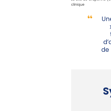
clinique
Un
d’
de 
S