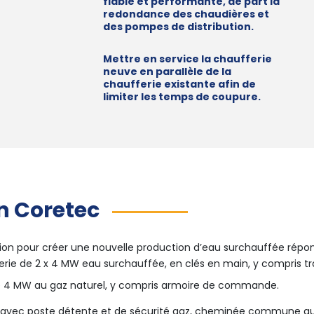
fiable et performante, de part la
redondance des chaudières et
des pompes de distribution.
Mettre en service la chaufferie
neuve en parallèle de la
chaufferie existante afin de
limiter les temps de coupure.
n Coretec
ution pour créer une nouvelle production d’eau surchauffée répon
erie de 2 x 4 MW eau surchauffée, en clés en main, y compris tr
e 4 MW au gaz naturel, y compris armoire de commande.
avec poste détente et de sécurité gaz, cheminée commune aux