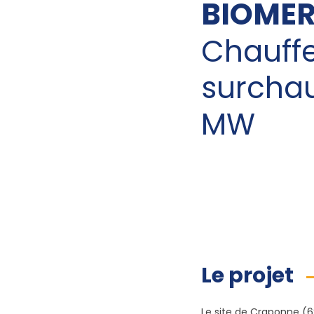
BIOMER
Chauffe
surchau
MW
Le projet
Le site de Craponne (6