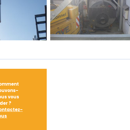
omment
ouvons-
ous vous
ider ?
ontactez-
ous