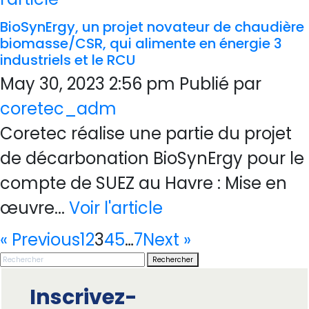
BioSynErgy, un projet novateur de chaudière
biomasse/CSR, qui alimente en énergie 3
industriels et le RCU
May 30, 2023 2:56 pm
Publié par
coretec_adm
Coretec réalise une partie du projet
de décarbonation BioSynErgy pour le
compte de SUEZ au Havre : Mise en
œuvre...
Voir l'article
« Previous
1
2
3
4
5
…
7
Next »
Rechercher
Inscrivez-